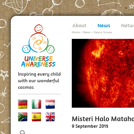
About
News
Netw
Home
>
News
>
Space Scoop
Inspiring every child
with our wonderful
cosmos
Misteri Halo Mataha
9 September 2015