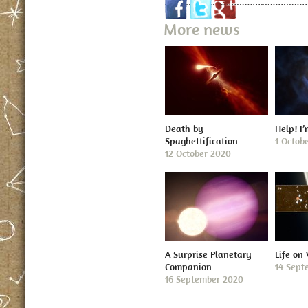
More news
Death by
Help! I
Spaghettification
1 Octob
12 October 2020
A Surprise Planetary
Life on
Companion
14 Sept
16 September 2020